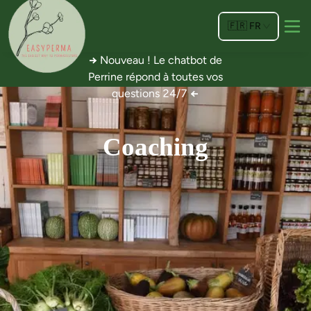
🇫🇷
FR
→
Nouveau ! Le chatbot de
Perrine répond à toutes vos
questions 24/7
←
Coaching