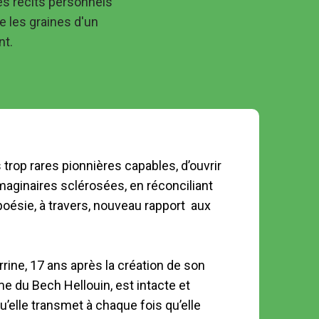
s récits personnels 
 les graines d'un 
nt.
s trop rares pionnières capables, d’ouvrir 
Quelque
aginaires sclérosées, en réconciliant 
Nous ex
a poésie, à travers, nouveau rapport  aux 
ainsi q
nous in
M2 nous
rrine, 17 ans après la création de son 
kg de vé
me du Bech Hellouin, est intacte et 
permacul
u’elle transmet à chaque fois qu’elle 
Ces rés