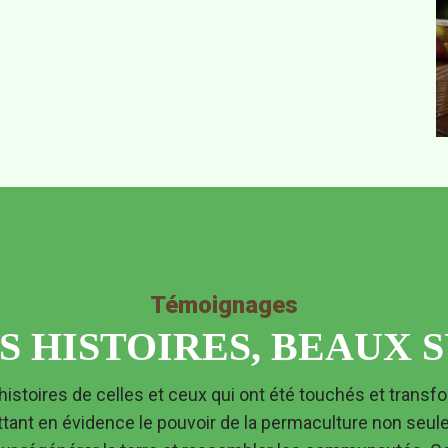
Témoignages
S HISTOIRES, BEAUX 
ant en évidence le pouvoir de la permaculture non seulem