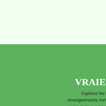
VRAIE
 Explorez les histoires de celles et ceux qui ont été touchés et transformés par ses 
enseignements, mett