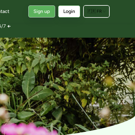
tact
Sign up
Login
🇫🇷
FR
24/7
←