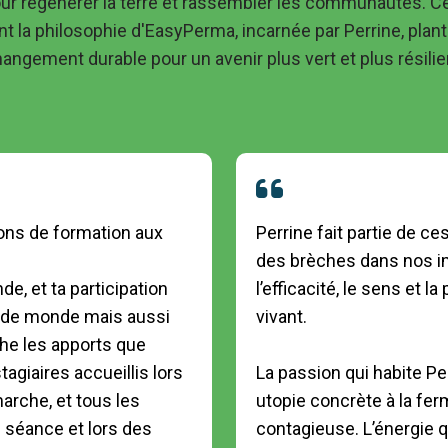
our régénérer la terre et rassembler les communautés. Ce
la philosophie d'EasyPerma, incarnée par Perrine, plante
angement durable pour un avenir plus vert et plus résilie
ons de formation aux 
Perrine fait partie de ce
des brèches dans nos im
 et ta participation 
l’efficacité, le sens et l
s de monde mais aussi 
vivant.

che les apports que 
agiaires accueillis lors 
La passion qui habite Pe
rche, et tous les 
utopie concrète à la fer
 séance et lors des 
contagieuse. L’énergie q