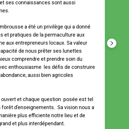
et ses connaissances sont aussi 
semaine
es.

et un c
personne
Kambrousse a été un privilège qui a donné 
généros
s et pratiques de la permaculture aux 
encyclo
 aux entrepreneurs locaux. Sa valeur 
indéfec
apacité de nous prêter ses lunettes 
eux comprendre et prendre soin du 
Xavier 
avec enthousiasme  les défis de construire 
LALOUVE
bondance, aussi bien agricoles 
e ouvert et chaque question  posée est tel 
 forêt d’enseignements.  Sa vision nous a  
nière plus efficiente notre lieu et de 
grand et plus interdépendant.
