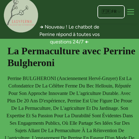
🇫🇷
FR
→
Nouveau ! Le chatbot de
Perrine répond à toutes vos
questions 24/7
←
La Permaculture avec Perrine
Bulgheroni
Perrine BULGHERONI (anciennement Hervé-Gruyer) Est La
Cofondatrice De La Célèbre Ferme Du Bec Hellouin, Réputée
Pour Son Approche Innovante De L'agriculture Durable. Avec
Plus De 20 Ans D'expérience, Perrine Est Une Figure De Proue
De La Permaculture, De L'agriculture Et Du Jardinage. Son
Expertise Et Sa Passion Pour La Durabilité Sont Évidentes Dans
Ses Engagements Publics, Où Elle Partage Ses Idées Sur Des
Sujets Allant De La Permaculture À La Réinvention De
L'agriculture. L'engagement De Perrine En Faveur D'un Mode De