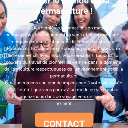
explorer le monde de la
permaculture !
Découvrez les dernières informations en matière de 
permaculture, les événements à venir et les opportunités 
uniques directement auprès de Perrine Bulgheroni. 
Remplissez le formulaire ci-dessous pour partager votre 
adresse e-mail avec nous. Vous serez ainsi toujours au 
courant du travail de pionnier de Perrine dans le domaine 
de l'agriculture respectueuese de l'environnement et de la 
permaculture.

Nous accordons une grande importance à votre vie privée 
et à l'intérêt que vous portez à un mode de vie durable. 
Rejoignez-nous dans ce voyage vers un avenir plus 
CONTACT